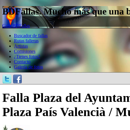
BDFallas. Mucho más que una bas
Guía BDFallas
Buscador de fallas
Rutas falleras
Artistas
Comisiones
¿Tienes fotos?
Contacto
Galería de fotos
Falla Plaza del Ayuntam
Plaza País Valencià / Mu