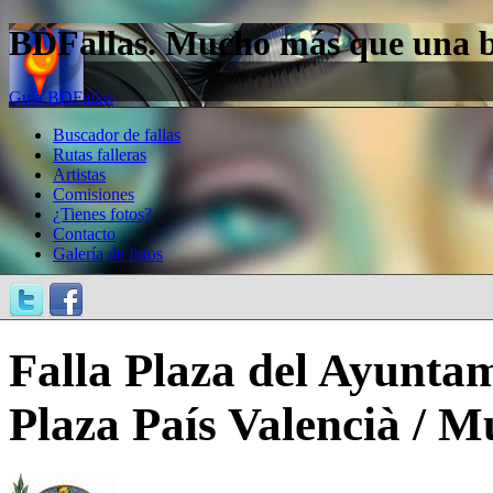
BDFallas. Mucho más que una bas
Guía BDFallas
Buscador de fallas
Rutas falleras
Artistas
Comisiones
¿Tienes fotos?
Contacto
Galería de fotos
Falla Plaza del Ayuntam
Plaza País Valencià / M