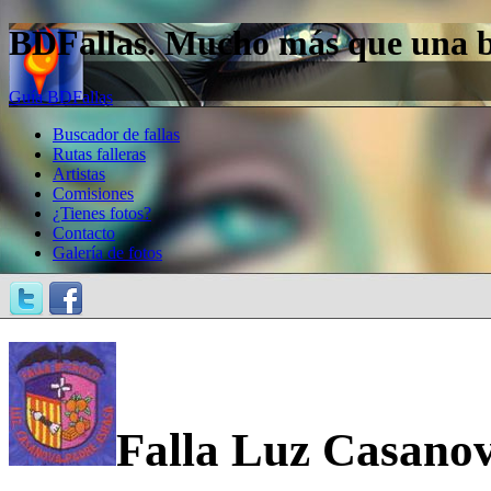
BDFallas. Mucho más que una bas
Guía BDFallas
Buscador de fallas
Rutas falleras
Artistas
Comisiones
¿Tienes fotos?
Contacto
Galería de fotos
Falla Luz Casanov