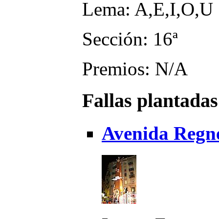
Lema: A,E,I,O,U
Sección: 16ª
Premios: N/A
Fallas plantadas
Avenida Regne