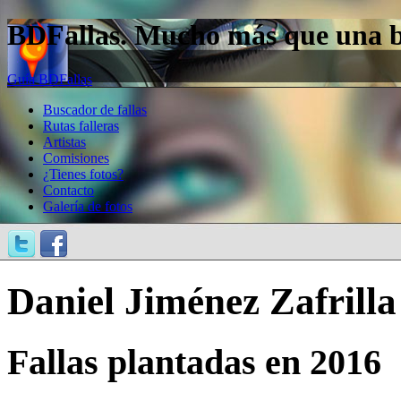
BDFallas. Mucho más que una bas
Guía BDFallas
Buscador de fallas
Rutas falleras
Artistas
Comisiones
¿Tienes fotos?
Contacto
Galería de fotos
Daniel Jiménez Zafrilla
Fallas plantadas en 2016