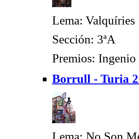
Lema: Valquíries
Sección: 3ªA
Premios: Ingenio 
Borrull - Turia 
Lema: No Son Mé