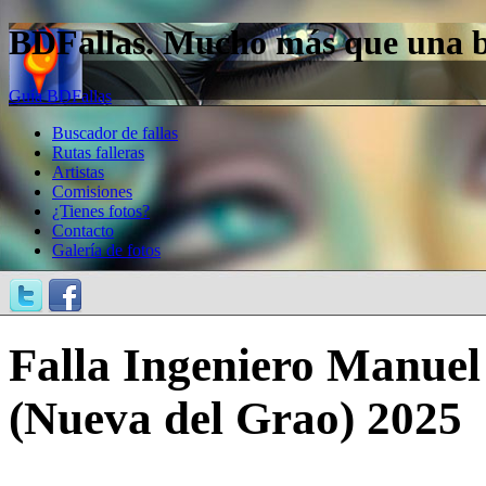
BDFallas. Mucho más que una bas
Guía BDFallas
Buscador de fallas
Rutas falleras
Artistas
Comisiones
¿Tienes fotos?
Contacto
Galería de fotos
Falla Ingeniero Manuel
(Nueva del Grao) 2025