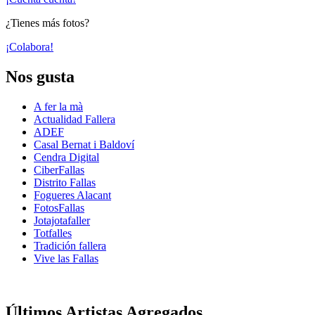
¿Tienes más fotos?
¡Colabora!
Nos gusta
A fer la mà
Actualidad Fallera
ADEF
Casal Bernat i Baldoví
Cendra Digital
CiberFallas
Distrito Fallas
Fogueres Alacant
FotosFallas
Jotajotafaller
Totfalles
Tradición fallera
Vive las Fallas
Últimos Artistas Agregados