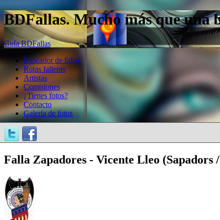
BDFallas. Mucho más que una bas
Guía BDFallas
Buscador de fallas
Rutas falleras
Artistas
Comisiones
¿Tienes fotos?
Contacto
Galería de fotos
Falla Zapadores - Vicente Lleo (Sapadors /