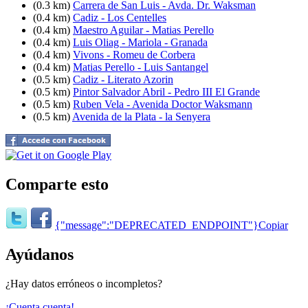
(0.3 km)
Carrera de San Luis - Avda. Dr. Waksman
(0.4 km)
Cadiz - Los Centelles
(0.4 km)
Maestro Aguilar - Matias Perello
(0.4 km)
Luis Oliag - Mariola - Granada
(0.4 km)
Vivons - Romeu de Corbera
(0.4 km)
Matias Perello - Luis Santangel
(0.5 km)
Cadiz - Literato Azorin
(0.5 km)
Pintor Salvador Abril - Pedro III El Grande
(0.5 km)
Ruben Vela - Avenida Doctor Waksmann
(0.5 km)
Avenida de la Plata - la Senyera
Comparte esto
{"message":"DEPRECATED_ENDPOINT"}
Copiar
Ayúdanos
¿Hay datos erróneos o incompletos?
¡Cuenta cuenta!