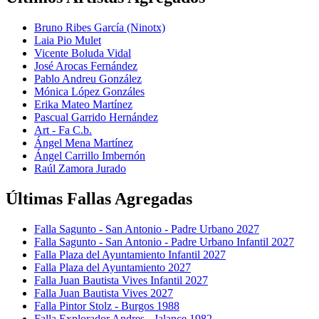
Bruno Ribes García (Ninotx)
Laia Pio Mulet
Vicente Boluda Vidal
José Arocas Fernández
Pablo Andreu González
Mónica López Gonzáles
Erika Mateo Martínez
Pascual Garrido Hernández
Art - Fa C.b.
Ángel Mena Martínez
Ángel Carrillo Imbernón
Raúl Zamora Jurado
Últimas Fallas Agregadas
Falla Sagunto - San Antonio - Padre Urbano 2027
Falla Sagunto - San Antonio - Padre Urbano Infantil 2027
Falla Plaza del Ayuntamiento Infantil 2027
Falla Plaza del Ayuntamiento 2027
Falla Juan Bautista Vives Infantil 2027
Falla Juan Bautista Vives 2027
Falla Pintor Stolz - Burgos 1988
Falla Explorador Andres - Jalance 1982