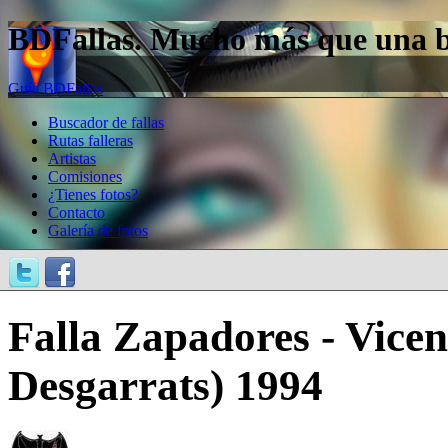
BDFallas. Mucho más que una bas
Guía BDFallas
Buscador de fallas
Rutas falleras
Artistas
Comisiones
¿Tienes fotos?
Contacto
Galería de fotos
Falla Zapadores - Vicen
Desgarrats) 1994