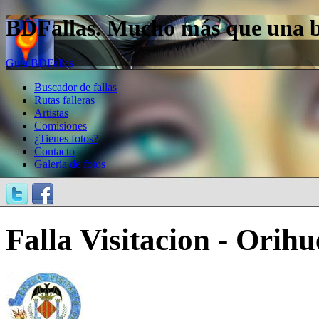
BDFallas. Mucho más que una bas
Guía BDFallas
Buscador de fallas
Rutas falleras
Artistas
Comisiones
¿Tienes fotos?
Contacto
Galería de fotos
Falla Visitacion - Orihu