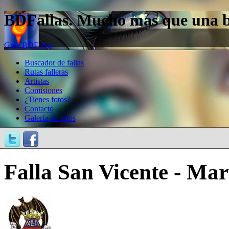
BDFallas. Mucho más que una bas
Guía BDFallas
Buscador de fallas
Rutas falleras
Artistas
Comisiones
¿Tienes fotos?
Contacto
Galería de fotos
Falla San Vicente - Mar