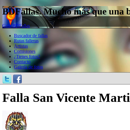
BDFallas. Mucho más que una bas
Guía BDFallas
Buscador de fallas
Rutas falleras
Artistas
Comisiones
¿Tienes fotos?
Contacto
Galería de fotos
Falla San Vicente Martir