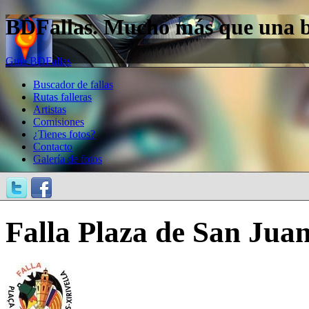
BDFallas. Mucho más que una bas
Guía BDFallas
Buscador de fallas
Rutas falleras
Artistas
Comisiones
¿Tienes fotos?
Contacto
Galería de fotos
Falla Plaza de San Juan