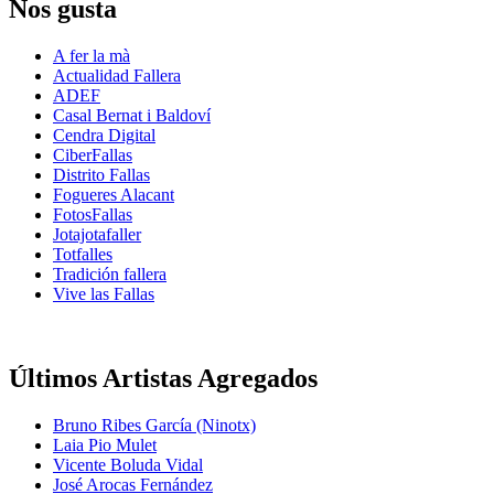
Nos gusta
A fer la mà
Actualidad Fallera
ADEF
Casal Bernat i Baldoví
Cendra Digital
CiberFallas
Distrito Fallas
Fogueres Alacant
FotosFallas
Jotajotafaller
Totfalles
Tradición fallera
Vive las Fallas
Últimos Artistas Agregados
Bruno Ribes García (Ninotx)
Laia Pio Mulet
Vicente Boluda Vidal
José Arocas Fernández