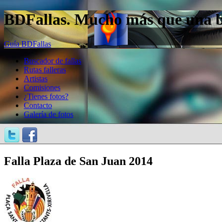
BDFallas. Mucho más que una bas
Guía BDFallas
Buscador de fallas
Rutas falleras
Artistas
Comisiones
¿Tienes fotos?
Contacto
Galería de fotos
Falla Plaza de San Juan 2014