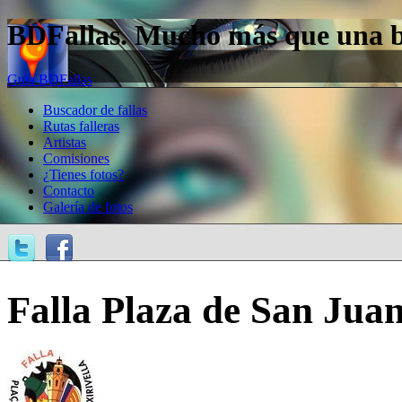
BDFallas. Mucho más que una bas
Guía BDFallas
Buscador de fallas
Rutas falleras
Artistas
Comisiones
¿Tienes fotos?
Contacto
Galería de fotos
Falla Plaza de San Jua