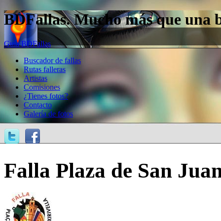
BDFallas. Mucho más que una bas
Guía BDFallas
Buscador de fallas
Rutas falleras
Artistas
Comisiones
¿Tienes fotos?
Contacto
Galería de fotos
Falla Plaza de San Jua