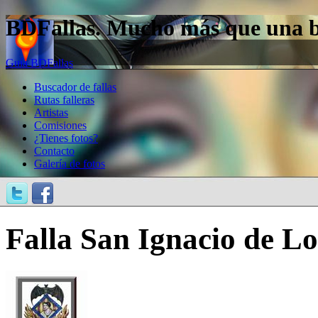
BDFallas. Mucho más que una bas
Guía BDFallas
Buscador de fallas
Rutas falleras
Artistas
Comisiones
¿Tienes fotos?
Contacto
Galería de fotos
Falla San Ignacio de Lo