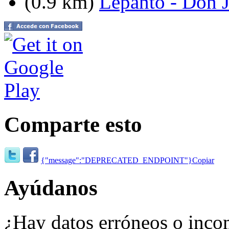
(0.9 km)
Lepanto - Don J
Comparte esto
{"message":"DEPRECATED_ENDPOINT"}
Copiar
Ayúdanos
¿Hay datos erróneos o inco