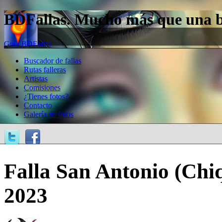
BDFallas. Mucho más que una bas
Guía BDFallas
Buscador de fallas
Rutas falleras
Artistas
Comisiones
¿Tienes fotos?
Contacto
Galería de fotos
Falla San Antonio (Chiq
2023