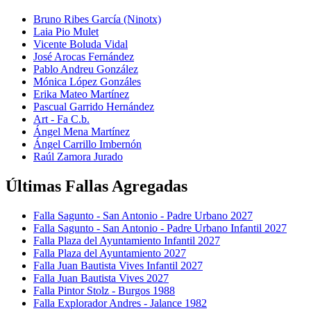
Bruno Ribes García (Ninotx)
Laia Pio Mulet
Vicente Boluda Vidal
José Arocas Fernández
Pablo Andreu González
Mónica López Gonzáles
Erika Mateo Martínez
Pascual Garrido Hernández
Art - Fa C.b.
Ángel Mena Martínez
Ángel Carrillo Imbernón
Raúl Zamora Jurado
Últimas Fallas Agregadas
Falla Sagunto - San Antonio - Padre Urbano 2027
Falla Sagunto - San Antonio - Padre Urbano Infantil 2027
Falla Plaza del Ayuntamiento Infantil 2027
Falla Plaza del Ayuntamiento 2027
Falla Juan Bautista Vives Infantil 2027
Falla Juan Bautista Vives 2027
Falla Pintor Stolz - Burgos 1988
Falla Explorador Andres - Jalance 1982