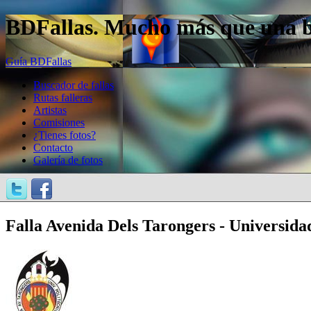
BDFallas. Mucho más que una bas
Guía BDFallas
Buscador de fallas
Rutas falleras
Artistas
Comisiones
¿Tienes fotos?
Contacto
Galería de fotos
Falla Avenida Dels Tarongers - Universidad