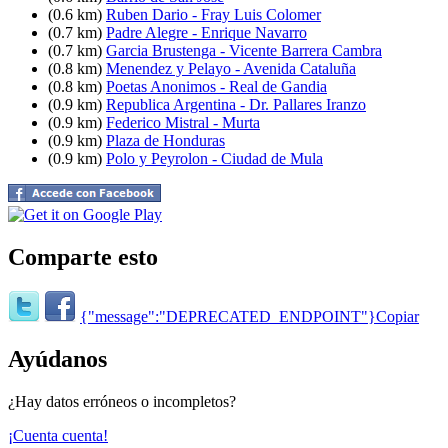
(0.6 km)
Ruben Dario - Fray Luis Colomer
(0.7 km)
Padre Alegre - Enrique Navarro
(0.7 km)
Garcia Brustenga - Vicente Barrera Cambra
(0.8 km)
Menendez y Pelayo - Avenida Cataluña
(0.8 km)
Poetas Anonimos - Real de Gandia
(0.9 km)
Republica Argentina - Dr. Pallares Iranzo
(0.9 km)
Federico Mistral - Murta
(0.9 km)
Plaza de Honduras
(0.9 km)
Polo y Peyrolon - Ciudad de Mula
Comparte esto
{"message":"DEPRECATED_ENDPOINT"}
Copiar
Ayúdanos
¿Hay datos erróneos o incompletos?
¡Cuenta cuenta!