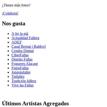
¿Tienes más fotos?
¡Colabora!
Nos gusta
A fer la mà
Actualidad Fallera
ADEF
Casal Bernat i Baldoví
Cendra Digital
CiberFallas
Distrito Fallas
Fogueres Alacant
FotosFallas
Jotajotafaller
Totfalles
Tradición fallera
Vive las Fallas
Últimos Artistas Agregados