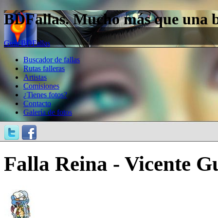
BDFallas. Mucho más que una bas
Guía BDFallas
Buscador de fallas
Rutas falleras
Artistas
Comisiones
¿Tienes fotos?
Contacto
Galería de fotos
Falla Reina - Vicente Gu