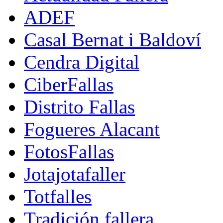
ADEF
Casal Bernat i Baldoví
Cendra Digital
CiberFallas
Distrito Fallas
Fogueres Alacant
FotosFallas
Jotajotafaller
Totfalles
Tradición fallera