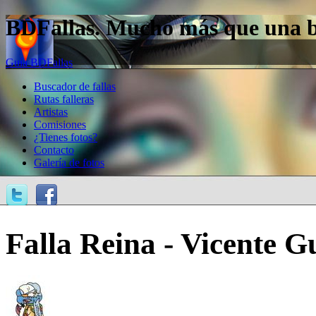
BDFallas. Mucho más que una bas
Guía BDFallas
Buscador de fallas
Rutas falleras
Artistas
Comisiones
¿Tienes fotos?
Contacto
Galería de fotos
Falla Reina - Vicente Gu