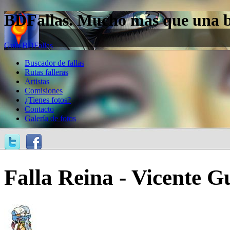
BDFallas. Mucho más que una bas
Guía BDFallas
Buscador de fallas
Rutas falleras
Artistas
Comisiones
¿Tienes fotos?
Contacto
Galería de fotos
Falla Reina - Vicente Gu