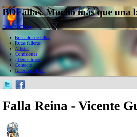
BDFallas. Mucho más que una bas
Guía BDFallas
Buscador de fallas
Rutas falleras
Artistas
Comisiones
¿Tienes fotos?
Contacto
Galería de fotos
Falla Reina - Vicente Gu