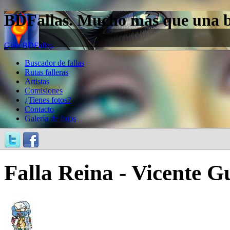
BDFallas. Mucho más que una bas
Guía BDFallas
Buscador de fallas
Rutas falleras
Artistas
Comisiones
¿Tienes fotos?
Contacto
Galería de fotos
Falla Reina - Vicente Gu