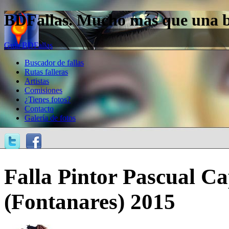
BDFallas. Mucho más que una bas
Guía BDFallas
Buscador de fallas
Rutas falleras
Artistas
Comisiones
¿Tienes fotos?
Contacto
Galería de fotos
Falla Pintor Pascual C
(Fontanares) 2015