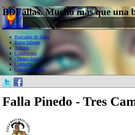
BDFallas. Mucho más que una bas
Guía BDFallas
Buscador de fallas
Rutas falleras
Artistas
Comisiones
¿Tienes fotos?
Contacto
Galería de fotos
Falla Pinedo - Tres Cam