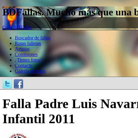
BDFallas. Mucho más que una bas
Guía BDFallas
Buscador de fallas
Rutas falleras
Artistas
Comisiones
¿Tienes fotos?
Contacto
Galería de fotos
Falla Padre Luis Nava
Infantil 2011