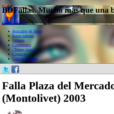
BDFallas. Mucho más que una bas
Guía BDFallas
Buscador de fallas
Rutas falleras
Artistas
Comisiones
¿Tienes fotos?
Contacto
Galería de fotos
Falla Plaza del Mercad
(Montolivet) 2003