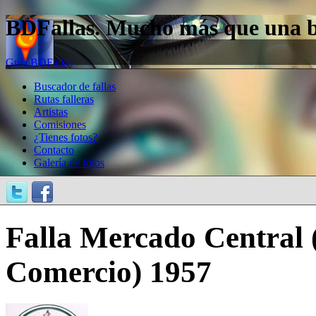
BDFallas. Mucho más que una bas
Guía BDFallas
Buscador de fallas
Rutas falleras
Artistas
Comisiones
¿Tienes fotos?
Contacto
Galería de fotos
Falla Mercado Central 
Comercio) 1957