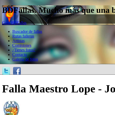
BDFallas. Mucho más que una bas
Guía BDFallas
Buscador de fallas
Rutas falleras
Artistas
Comisiones
¿Tienes fotos?
Contacto
Galería de fotos
Falla Maestro Lope - J