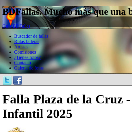
BDFallas. Mucho más que una bas
Guía BDFallas
Buscador de fallas
Rutas falleras
Artistas
Comisiones
¿Tienes fotos?
Contacto
Galería de fotos
Falla Plaza de la Cruz 
Infantil 2025