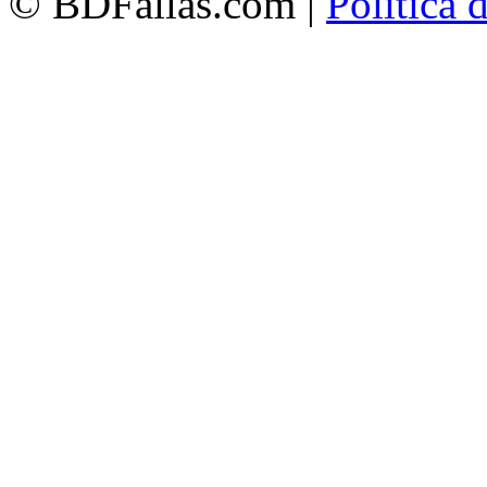
© BDFallas.com |
Política 