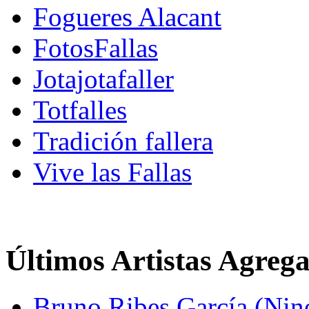
Fogueres Alacant
FotosFallas
Jotajotafaller
Totfalles
Tradición fallera
Vive las Fallas
Últimos Artistas Agreg
Bruno Ribes García (Nin