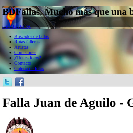
BDFallas. Mucho más que una bas
Guía BDFallas
Buscador de fallas
Rutas falleras
Artistas
Comisiones
¿Tienes fotos?
Contacto
Galería de fotos
Falla Juan de Aguilo -