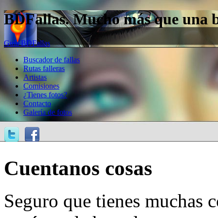
BDFallas. Mucho más que una bas
Guía BDFallas
Buscador de fallas
Rutas falleras
Artistas
Comisiones
¿Tienes fotos?
Contacto
Galería de fotos
Cuentanos cosas
Seguro que tienes muchas c