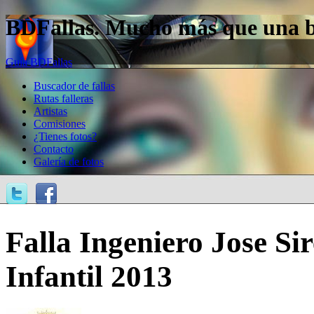
BDFallas. Mucho más que una bas
Guía BDFallas
Buscador de fallas
Rutas falleras
Artistas
Comisiones
¿Tienes fotos?
Contacto
Galería de fotos
Falla Ingeniero Jose Sir
Infantil 2013