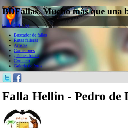
BDFallas. Mucho más que una bas
Guía BDFallas
Buscador de fallas
Rutas falleras
Artistas
Comisiones
¿Tienes fotos?
Contacto
Galería de fotos
Falla Hellin - Pedro de