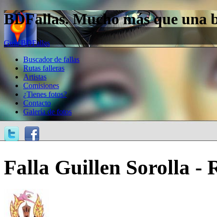
BDFallas. Mucho más que una bas
Guía BDFallas
Buscador de fallas
Rutas falleras
Artistas
Comisiones
¿Tienes fotos?
Contacto
Galería de fotos
Falla Guillen Sorolla -