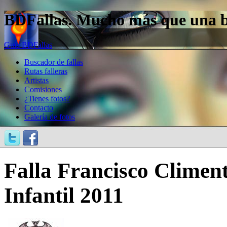
BDFallas. Mucho más que una bas
Guía BDFallas
Buscador de fallas
Rutas falleras
Artistas
Comisiones
¿Tienes fotos?
Contacto
Galería de fotos
Falla Francisco Climen
Infantil 2011