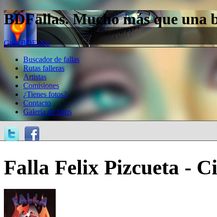
BDFallas. Mucho más que una bas
Guía BDFallas
Buscador de fallas
Rutas falleras
Artistas
Comisiones
¿Tienes fotos?
Contacto
Galería de fotos
Falla Felix Pizcueta - 