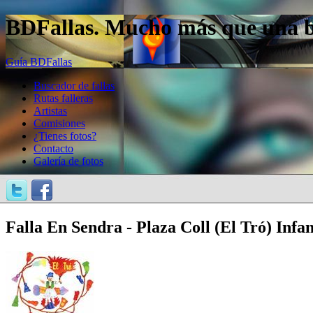
BDFallas. Mucho más que una bas
Guía BDFallas
Buscador de fallas
Rutas falleras
Artistas
Comisiones
¿Tienes fotos?
Contacto
Galería de fotos
Falla En Sendra - Plaza Coll (El Tró) Infan