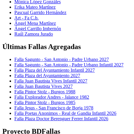
Mónica López Gonzáles
Erika Mateo Martínez
Pascual Garrido Hernández
Art - Fa C.b.
Ángel Mena Martínez
Ángel Carrillo Imbernón
Raúl Zamora Jurado
Últimas Fallas Agregadas
Falla Sagunto - San Antonio - Padre Urbano 2027
Falla Sagunto - San Antonio - Padre Urbano Infantil 2027
Falla Plaza del Ayuntamiento Infantil 2027
Falla Plaza del Ayuntamiento 2027
Falla Juan Bautista Vives Infantil 2027
Falla Juan Bautista Vives 2027
Falla Pintor Stolz - Burgos 1988
Falla Explorador Andres - Jalance 1982
Falla Pintor Stolz - Burgos 1985
Falla Jesus - San Francisco de Borja 1978
Falla Poetas Anonimos - Real de Gandia Infantil 2026
Falla Plaza Doctor Berenguer Ferrer Infantil 2026
Proyecto BDFallas