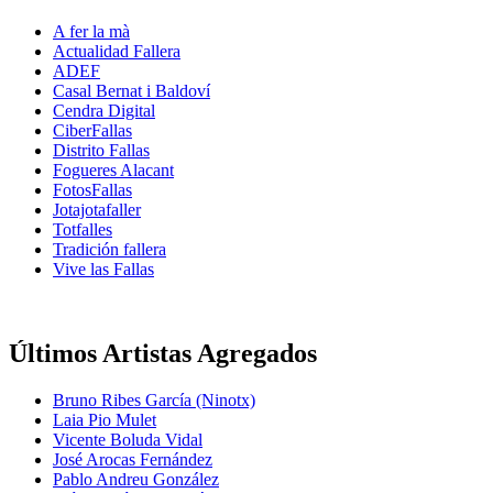
A fer la mà
Actualidad Fallera
ADEF
Casal Bernat i Baldoví
Cendra Digital
CiberFallas
Distrito Fallas
Fogueres Alacant
FotosFallas
Jotajotafaller
Totfalles
Tradición fallera
Vive las Fallas
Últimos Artistas Agregados
Bruno Ribes García (Ninotx)
Laia Pio Mulet
Vicente Boluda Vidal
José Arocas Fernández
Pablo Andreu González