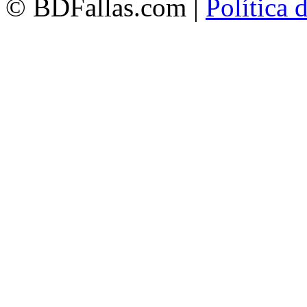
© BDFallas.com |
Política 