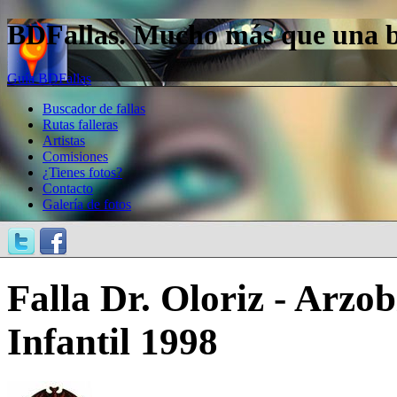
BDFallas. Mucho más que una bas
Guía BDFallas
Buscador de fallas
Rutas falleras
Artistas
Comisiones
¿Tienes fotos?
Contacto
Galería de fotos
Falla Dr. Oloriz - Arzo
Infantil 1998