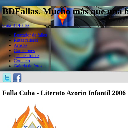
BDFallas. Mucho más que una bas
Guía BDFallas
Buscador de fallas
Rutas falleras
Artistas
Comisiones
¿Tienes fotos?
Contacto
Galería de fotos
Falla Cuba - Literato Azorin Infantil 2006