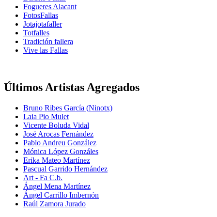
Fogueres Alacant
FotosFallas
Jotajotafaller
Totfalles
Tradición fallera
Vive las Fallas
Últimos Artistas Agregados
Bruno Ribes García (Ninotx)
Laia Pio Mulet
Vicente Boluda Vidal
José Arocas Fernández
Pablo Andreu González
Mónica López Gonzáles
Erika Mateo Martínez
Pascual Garrido Hernández
Art - Fa C.b.
Ángel Mena Martínez
Ángel Carrillo Imbernón
Raúl Zamora Jurado