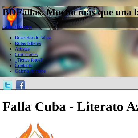
BDFallas. Mucho más que una bas
Guía BDFallas
Buscador de fallas
Rutas falleras
Artistas
Comisiones
¿Tienes fotos?
Contacto
Galería de fotos
Falla Cuba - Literato A