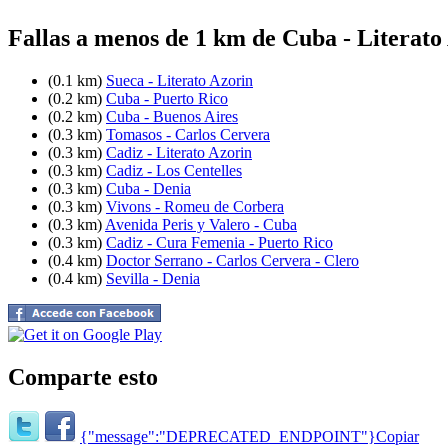
Fallas a menos de 1 km de Cuba - Literato
(0.1 km)
Sueca - Literato Azorin
(0.2 km)
Cuba - Puerto Rico
(0.2 km)
Cuba - Buenos Aires
(0.3 km)
Tomasos - Carlos Cervera
(0.3 km)
Cadiz - Literato Azorin
(0.3 km)
Cadiz - Los Centelles
(0.3 km)
Cuba - Denia
(0.3 km)
Vivons - Romeu de Corbera
(0.3 km)
Avenida Peris y Valero - Cuba
(0.3 km)
Cadiz - Cura Femenia - Puerto Rico
(0.4 km)
Doctor Serrano - Carlos Cervera - Clero
(0.4 km)
Sevilla - Denia
Comparte esto
{"message":"DEPRECATED_ENDPOINT"}
Copiar