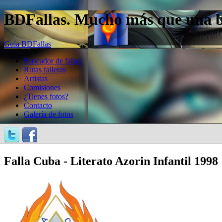
BDFallas. Mucho más que una bas
Guía BDFallas
Buscador de fallas
Rutas falleras
Artistas
Comisiones
¿Tienes fotos?
Contacto
Galería de fotos
Falla Cuba - Literato Azorin Infantil 1998