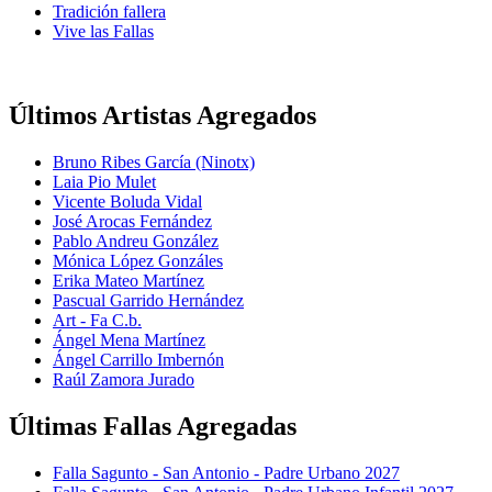
Tradición fallera
Vive las Fallas
Últimos Artistas Agregados
Bruno Ribes García (Ninotx)
Laia Pio Mulet
Vicente Boluda Vidal
José Arocas Fernández
Pablo Andreu González
Mónica López Gonzáles
Erika Mateo Martínez
Pascual Garrido Hernández
Art - Fa C.b.
Ángel Mena Martínez
Ángel Carrillo Imbernón
Raúl Zamora Jurado
Últimas Fallas Agregadas
Falla Sagunto - San Antonio - Padre Urbano 2027