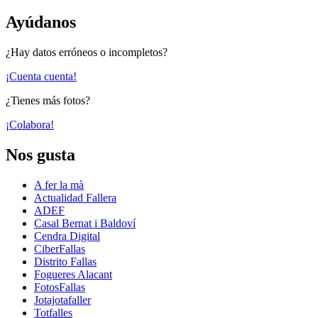
Ayúdanos
¿Hay datos erróneos o incompletos?
¡Cuenta cuenta!
¿Tienes más fotos?
¡Colabora!
Nos gusta
A fer la mà
Actualidad Fallera
ADEF
Casal Bernat i Baldoví
Cendra Digital
CiberFallas
Distrito Fallas
Fogueres Alacant
FotosFallas
Jotajotafaller
Totfalles