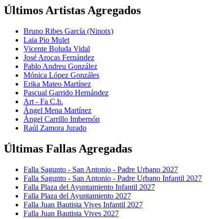
Últimos Artistas Agregados
Bruno Ribes García (Ninotx)
Laia Pio Mulet
Vicente Boluda Vidal
José Arocas Fernández
Pablo Andreu González
Mónica López Gonzáles
Erika Mateo Martínez
Pascual Garrido Hernández
Art - Fa C.b.
Ángel Mena Martínez
Ángel Carrillo Imbernón
Raúl Zamora Jurado
Últimas Fallas Agregadas
Falla Sagunto - San Antonio - Padre Urbano 2027
Falla Sagunto - San Antonio - Padre Urbano Infantil 2027
Falla Plaza del Ayuntamiento Infantil 2027
Falla Plaza del Ayuntamiento 2027
Falla Juan Bautista Vives Infantil 2027
Falla Juan Bautista Vives 2027