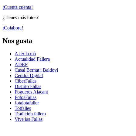
¡Cuenta cuenta!
¿Tienes más fotos?
¡Colabora!
Nos gusta
A fer la mà
Actualidad Fallera
ADEF
Casal Bernat i Baldoví
Cendra Digital
CiberFallas
Distrito Fallas
Fogueres Alacant
FotosFallas
Jotajotafaller
Totfalles
Tradición fallera
Vive las Fallas