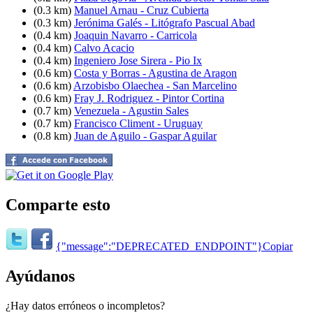
(0.3 km)
Manuel Arnau - Cruz Cubierta
(0.3 km)
Jerónima Galés - Litógrafo Pascual Abad
(0.4 km)
Joaquin Navarro - Carricola
(0.4 km)
Calvo Acacio
(0.4 km)
Ingeniero Jose Sirera - Pio Ix
(0.6 km)
Costa y Borras - Agustina de Aragon
(0.6 km)
Arzobisbo Olaechea - San Marcelino
(0.6 km)
Fray J. Rodriguez - Pintor Cortina
(0.7 km)
Venezuela - Agustin Sales
(0.7 km)
Francisco Climent - Uruguay
(0.8 km)
Juan de Aguilo - Gaspar Aguilar
Comparte esto
{"message":"DEPRECATED_ENDPOINT"}
Copiar
Ayúdanos
¿Hay datos erróneos o incompletos?