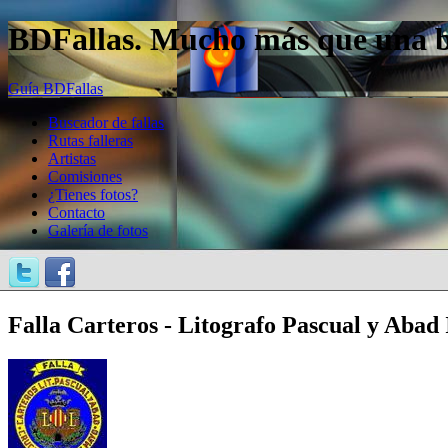
BDFallas. Mucho más que una bas
Guía BDFallas
Buscador de fallas
Rutas falleras
Artistas
Comisiones
¿Tienes fotos?
Contacto
Galería de fotos
Falla Carteros - Litografo Pascual y Abad 