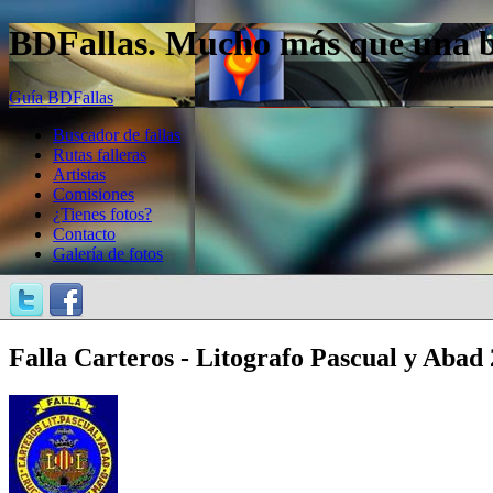
BDFallas. Mucho más que una bas
Guía BDFallas
Buscador de fallas
Rutas falleras
Artistas
Comisiones
¿Tienes fotos?
Contacto
Galería de fotos
Falla Carteros - Litografo Pascual y Abad