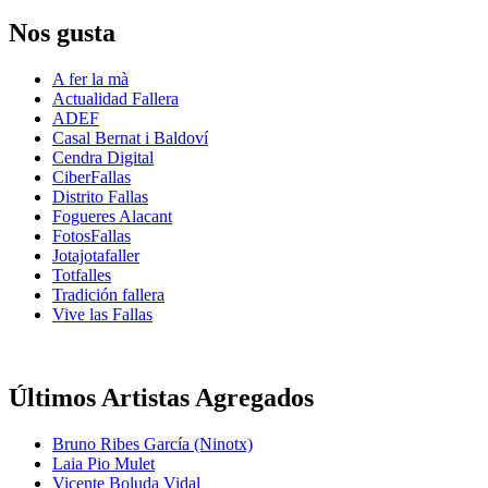
Nos gusta
A fer la mà
Actualidad Fallera
ADEF
Casal Bernat i Baldoví
Cendra Digital
CiberFallas
Distrito Fallas
Fogueres Alacant
FotosFallas
Jotajotafaller
Totfalles
Tradición fallera
Vive las Fallas
Últimos Artistas Agregados
Bruno Ribes García (Ninotx)
Laia Pio Mulet
Vicente Boluda Vidal