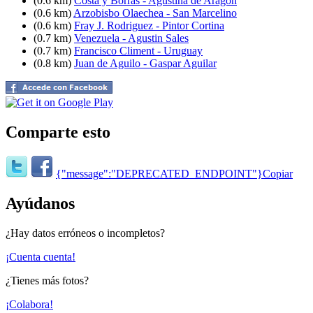
(0.6 km)
Costa y Borras - Agustina de Aragon
(0.6 km)
Arzobisbo Olaechea - San Marcelino
(0.6 km)
Fray J. Rodriguez - Pintor Cortina
(0.7 km)
Venezuela - Agustin Sales
(0.7 km)
Francisco Climent - Uruguay
(0.8 km)
Juan de Aguilo - Gaspar Aguilar
Comparte esto
{"message":"DEPRECATED_ENDPOINT"}
Copiar
Ayúdanos
¿Hay datos erróneos o incompletos?
¡Cuenta cuenta!
¿Tienes más fotos?
¡Colabora!