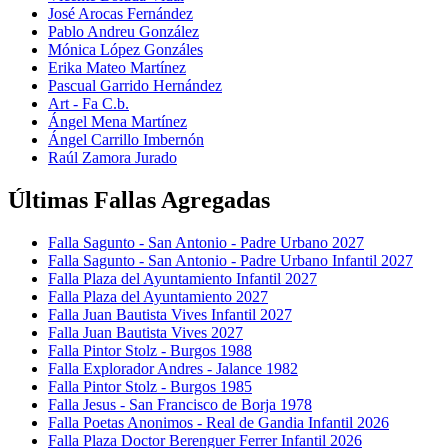
José Arocas Fernández
Pablo Andreu González
Mónica López Gonzáles
Erika Mateo Martínez
Pascual Garrido Hernández
Art - Fa C.b.
Ángel Mena Martínez
Ángel Carrillo Imbernón
Raúl Zamora Jurado
Últimas Fallas Agregadas
Falla Sagunto - San Antonio - Padre Urbano 2027
Falla Sagunto - San Antonio - Padre Urbano Infantil 2027
Falla Plaza del Ayuntamiento Infantil 2027
Falla Plaza del Ayuntamiento 2027
Falla Juan Bautista Vives Infantil 2027
Falla Juan Bautista Vives 2027
Falla Pintor Stolz - Burgos 1988
Falla Explorador Andres - Jalance 1982
Falla Pintor Stolz - Burgos 1985
Falla Jesus - San Francisco de Borja 1978
Falla Poetas Anonimos - Real de Gandia Infantil 2026
Falla Plaza Doctor Berenguer Ferrer Infantil 2026