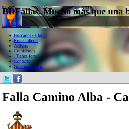
BDFallas. Mucho más que una bas
Guía BDFallas
Buscador de fallas
Rutas falleras
Artistas
Comisiones
¿Tienes fotos?
Contacto
Galería de fotos
Falla Camino Alba - Cas