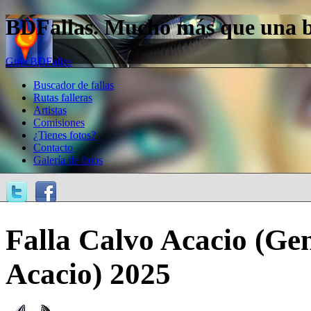
BDFallas. Mucho más que una bas
Guía BDFallas
Buscador de fallas
Rutas falleras
Artistas
Comisiones
¿Tienes fotos?
Contacto
Galería de fotos
Falla Calvo Acacio (Ge
Acacio) 2025