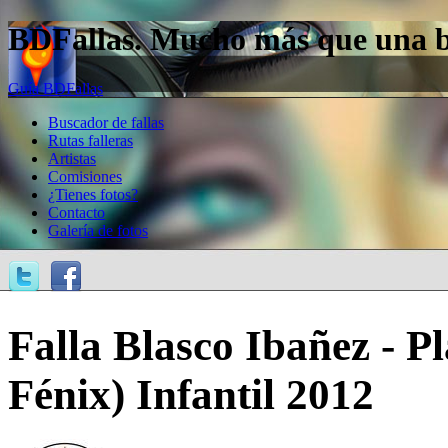
BDFallas. Mucho más que una bas
Guía BDFallas
Buscador de fallas
Rutas falleras
Artistas
Comisiones
¿Tienes fotos?
Contacto
Galería de fotos
Falla Blasco Ibañez - P
Fénix) Infantil 2012