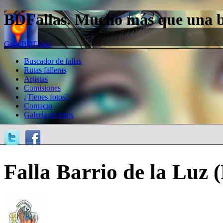
BDFallas. Mucho más que una bas
Guía BDFallas
Buscador de fallas
Rutas falleras
Artistas
Comisiones
¿Tienes fotos?
Contacto
Galería de fotos
Falla Barrio de la Luz 