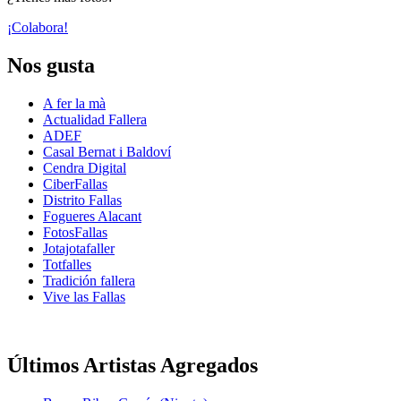
¡Colabora!
Nos gusta
A fer la mà
Actualidad Fallera
ADEF
Casal Bernat i Baldoví
Cendra Digital
CiberFallas
Distrito Fallas
Fogueres Alacant
FotosFallas
Jotajotafaller
Totfalles
Tradición fallera
Vive las Fallas
Últimos Artistas Agregados