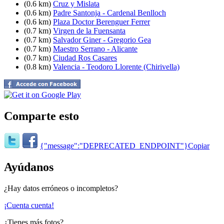
(0.6 km)
Cruz y Mislata
(0.6 km)
Padre Santonja - Cardenal Benlloch
(0.6 km)
Plaza Doctor Berenguer Ferrer
(0.7 km)
Virgen de la Fuensanta
(0.7 km)
Salvador Giner - Gregorio Gea
(0.7 km)
Maestro Serrano - Alicante
(0.7 km)
Ciudad Ros Casares
(0.8 km)
Valencia - Teodoro Llorente (Chirivella)
Comparte esto
{"message":"DEPRECATED_ENDPOINT"}
Copiar
Ayúdanos
¿Hay datos erróneos o incompletos?
¡Cuenta cuenta!
¿Tienes más fotos?