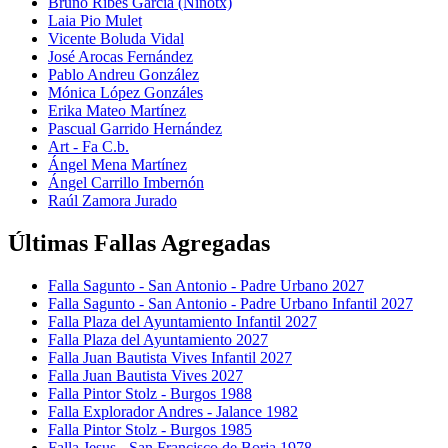
Bruno Ribes García (Ninotx)
Laia Pio Mulet
Vicente Boluda Vidal
José Arocas Fernández
Pablo Andreu González
Mónica López Gonzáles
Erika Mateo Martínez
Pascual Garrido Hernández
Art - Fa C.b.
Ángel Mena Martínez
Ángel Carrillo Imbernón
Raúl Zamora Jurado
Últimas Fallas Agregadas
Falla Sagunto - San Antonio - Padre Urbano 2027
Falla Sagunto - San Antonio - Padre Urbano Infantil 2027
Falla Plaza del Ayuntamiento Infantil 2027
Falla Plaza del Ayuntamiento 2027
Falla Juan Bautista Vives Infantil 2027
Falla Juan Bautista Vives 2027
Falla Pintor Stolz - Burgos 1988
Falla Explorador Andres - Jalance 1982
Falla Pintor Stolz - Burgos 1985
Falla Jesus - San Francisco de Borja 1978