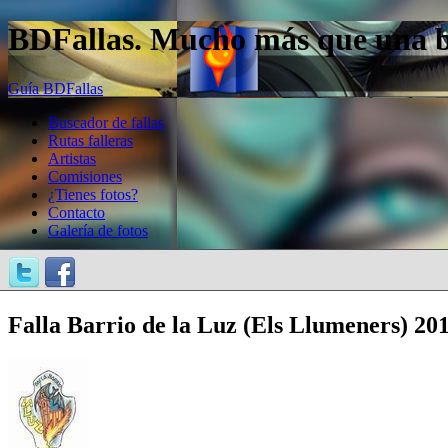
BDFallas. Mucho más que una bas
Guía BDFallas
Buscador de fallas
Rutas falleras
Artistas
Comisiones
¿Tienes fotos?
Contacto
Galería de fotos
Falla Barrio de la Luz (Els Llumeners) 20