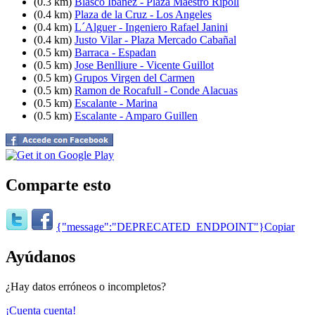
(0.3 km)
Blasco Ibañez - Plaza Maestro Ripoll
(0.4 km)
Plaza de la Cruz - Los Angeles
(0.4 km)
L´Alguer - Ingeniero Rafael Janini
(0.4 km)
Justo Vilar - Plaza Mercado Cabañal
(0.5 km)
Barraca - Espadan
(0.5 km)
Jose Benlliure - Vicente Guillot
(0.5 km)
Grupos Virgen del Carmen
(0.5 km)
Ramon de Rocafull - Conde Alacuas
(0.5 km)
Escalante - Marina
(0.5 km)
Escalante - Amparo Guillen
Comparte esto
{"message":"DEPRECATED_ENDPOINT"}
Copiar
Ayúdanos
¿Hay datos erróneos o incompletos?
¡Cuenta cuenta!