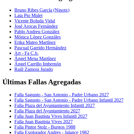
Bruno Ribes García (Ninotx)
Laia Pio Mulet
Vicente Boluda Vidal
José Arocas Fernández
Pablo Andreu González
Mónica López Gonzáles
Erika Mateo Martínez
Pascual Garrido Hernández
Art - Fa C.b.
Ángel Mena Martínez
Ángel Carrillo Imbernón
Raúl Zamora Jurado
Últimas Fallas Agregadas
Falla Sagunto - San Antonio - Padre Urbano 2027
Falla Sagunto - San Antonio - Padre Urbano Infantil 2027
Falla Plaza del Ayuntamiento Infantil 2027
Falla Plaza del Ayuntamiento 2027
Falla Juan Bautista Vives Infantil 2027
Falla Juan Bautista Vives 2027
Falla Pintor Stolz - Burgos 1988
Falla Explorador Andres - Jalance 1982