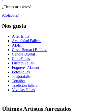
¿Tienes más fotos?
¡Colabora!
Nos gusta
A fer la mà
Actualidad Fallera
ADEF
Casal Bernat i Baldoví
Cendra Digital
CiberFallas
Distrito Fallas
Fogueres Alacant
FotosFallas
Jotajotafaller
Totfalles
Tradición fallera
Vive las Fallas
Últimos Artistas Agregados