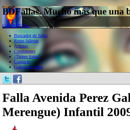
BDFallas. Mucho más que una bas
Guía BDFallas
Buscador de fallas
Rutas falleras
Artistas
Comisiones
¿Tienes fotos?
Contacto
Galería de fotos
Falla Avenida Perez Gald
Merengue) Infantil 200